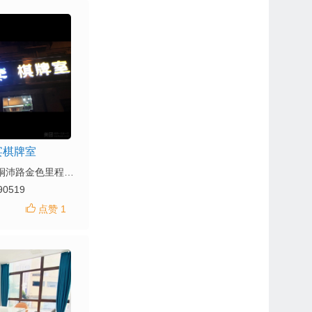
宴棋牌室
地址： 鼓楼区铜沛路金色里程小区102号
90519
点赞 1