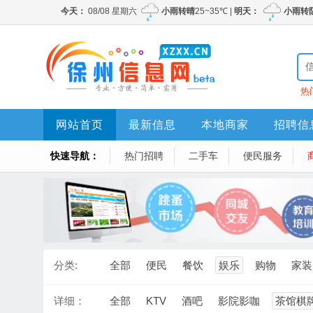
热
网站首页
最新信息
本地商家
招聘信
快速导航：
热门招聘
二手车
便民服务
分类:
全部
便民
餐饮
娱乐
购物
家装
详细：
全部
KTV
酒吧
影院影咖
茶馆棋