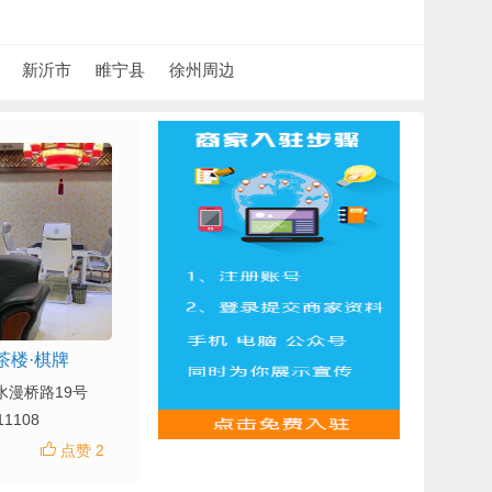
新沂市
睢宁县
徐州周边
茶楼·棋牌
水漫桥路19号
11108
点赞 2