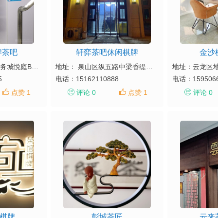
牌茶吧
轩弈茶吧休闲棋牌
金沙
地址：云龙区绿地商务城悦庭B03栋1单元503室（尚客优品酒店西隔壁）
地址： 泉山区纵五路中梁香缇公馆西门南50米
5
电话：
15162110888
电话：
159506
点赞 1
评论 0
点赞 1
评论 0
·棋牌
彭城茶匠
云来