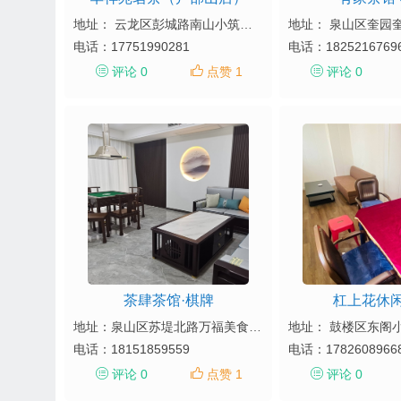
地址： 云龙区彭城路南山小筑斜对面
电话：
17751990281
电话：
1825216769
评论 0
点赞 1
评论 0
茶肆茶馆·棋牌
杠上花休
地址：泉山区苏堤北路万福美食街8-12号（停车场美食街巷内20米）
电话：
18151859559
电话：
1782608966
评论 0
点赞 1
评论 0