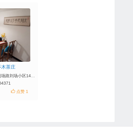
亭木茶庄
地址：泉山区刘场路刘场小区14#-1-104
04371
点赞 1