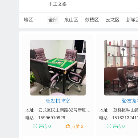
手工文娱
地区：
全部
泉山区
鼓楼区
云龙区
新城
旺发棋牌室
聚友茶
地址：云龙区民主南路82号新旺角商务区3号楼1-207室
电话：
15996910929
电话：
1516213241
评论 0
点赞 2
评论 0