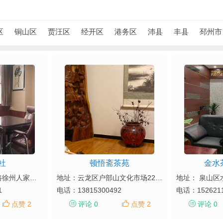
区
铜山区
贾汪区
经开区
港务区
沛县
丰县
邳州市
社
顿悟斋茶苑
金水
地址： 鼓楼区响山路徐州人家南门品格造型二楼
地址：云龙区户部山文化市场228-2号
地址： 泉山区
1
电话：
13815300492
电话：
152621
点赞 2
评论 0
点赞 2
评论 0