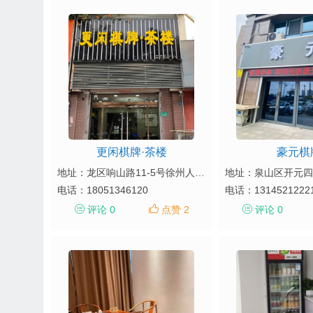
更闲棋牌·茶楼
豪元棋
地址：龙区响山路11-5号徐州人家南门对面
电话：
18051346120
电话：
1314521222
评论 0
点赞 2
评论 0