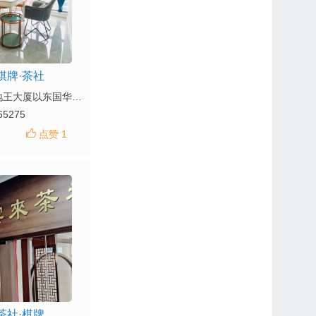
棋牌·茶社
地址：云龙区地王大厦以东国华天域丰储里4号楼1单元209
65275
点赞 1
茶社·棋牌