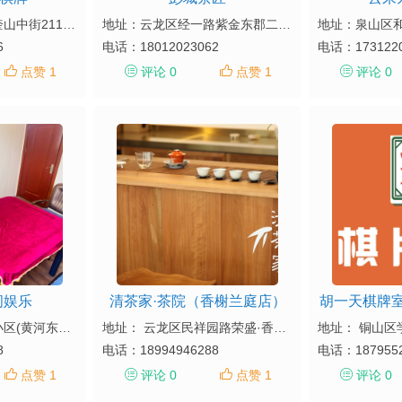
地址： 泉山区奎园奎山中街211-1号
地址：云龙区经一路紫金东郡二期西门北50米
6
电话：
18012023062
电话：
173122
点赞 1
评论 0
点赞 1
评论 0
闲娱乐
清茶家·茶院（香榭兰庭店）
胡一天棋牌
地址： 鼓楼区东阁小区(黄河东路)东18号
地址： 云龙区民祥园路荣盛·香榭兰庭二期南门向东80米
8
电话：
18994946288
电话：
187955
点赞 1
评论 0
点赞 1
评论 0