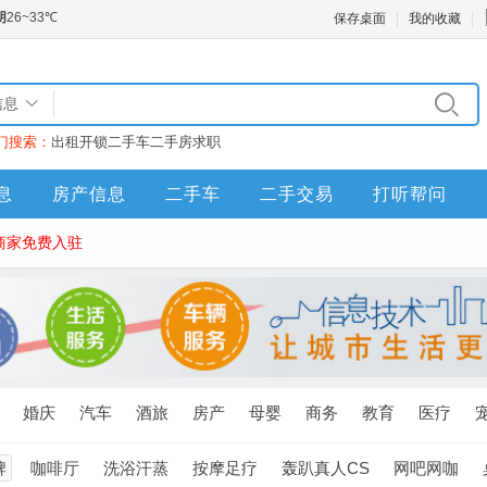
保存桌面
我的收藏
信息
门搜索：
出租
开锁
二手车
二手房
求职
息
房产信息
二手车
二手交易
打听帮问
商家免费入驻
婚庆
汽车
酒旅
房产
母婴
商务
教育
医疗
牌
咖啡厅
洗浴汗蒸
按摩足疗
轰趴真人CS
网吧网咖