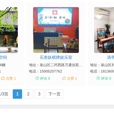
空间
石叁妖棋牌娱乐室
清
6幢
地址：泉山区二环西路万通佳苑A座附房104
1
电话：
15005207762
电话：
181360
点赞 1
评论 0
点赞 1
评论 0
1/3页
1
2
3
下一页