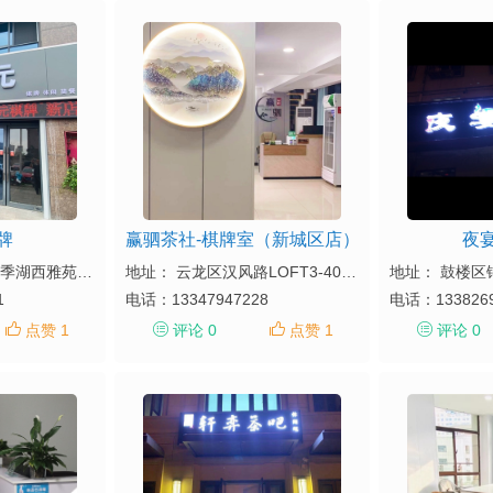
牌
赢驷茶社-棋牌室（新城区店）
夜
地址：泉山区开元四季湖西雅苑A区（开元大排档北200米）
地址： 云龙区汉风路LOFT3-401（爱琴海商务酒店旁边）
1
电话：
13347947228
电话：
133826
点赞 1
评论 0
点赞 1
评论 0