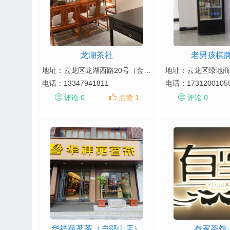
龙湖茶社
老男孩棋
地址：云龙区龙湖西路20号（金龙湖广场西门）
电话：
13347941811
电话：
1731200105
评论 0
点赞 1
评论 0
华祥苑茗茶（户部山店）
有家茶馆