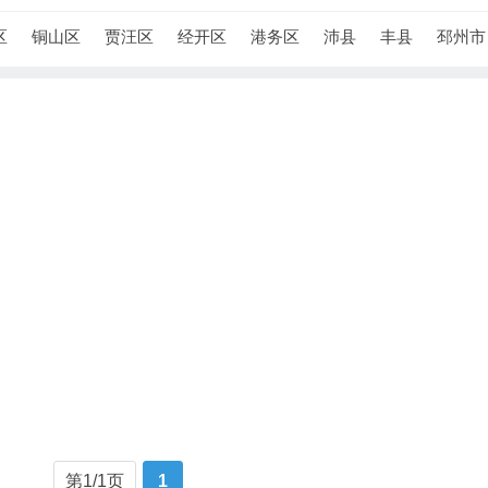
区
铜山区
贾汪区
经开区
港务区
沛县
丰县
邳州市
第1/1页
1