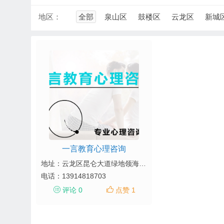
地区：
全部
泉山区
鼓楼区
云龙区
新城
一言教育心理咨询
地址：云龙区昆仑大道绿地领海8号-508室
电话：
13914818703
评论 0
点赞 1