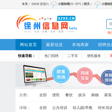
热
网站首页
最新信息
本地商家
招聘信
快速导航：
热门招聘
二手车
便民服务
分类:
全部
便民
餐饮
娱乐
购物
家装
详细：
全部
公办培训
幼儿园/早教
特长培