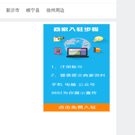
新沂市
睢宁县
徐州周边