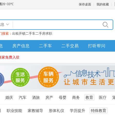
保存桌面
我的收藏
信息
门搜索：
出租
开锁
二手车
二手房
求职
息
房产信息
二手车
二手交易
打听帮问
商家免费入驻
婚庆
汽车
酒旅
房产
母婴
商务
教育
医疗
训
职业技能
家教辅导
形体礼仪
学历提升
特殊教育