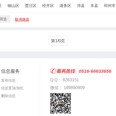
区
铜山区
贾汪区
经开区
港务区
沛县
丰县
邳州市
筛选
取消筛选
第1/0页
信息服务
0516-66633656
Q Q： 8263151
发布信息
微信： 189890909
信息置顶/加红
删除信息