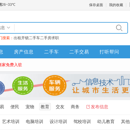
保存桌面
我的收藏
信息
门搜索：
出租
开锁
二手车
二手房
求职
息
房产信息
二手车
二手交易
打听帮问
商家免费入驻
易
便民
宠物
教育
交友
商务
发布信息
艺术培训
电脑培训
设计培训
驾校培训
幼儿教育
其他