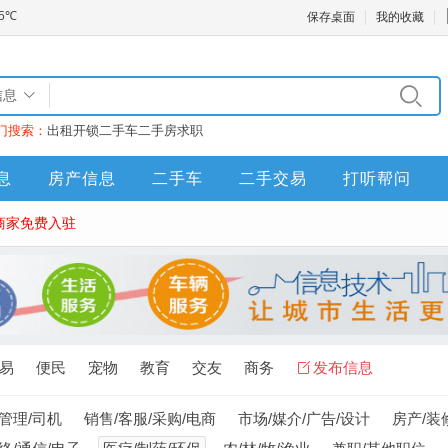
保存桌面
我的收藏
信息
门搜索：
出租
开锁
二手车
二手房
求职
息
房产信息
二手车
二手交易
打听帮问
商家免费入驻
易
便民
宠物
教育
交友
商务
发布信息
/管理/司机
销售/客服/采购/电商
市场/媒介/广告/设计
房产/装