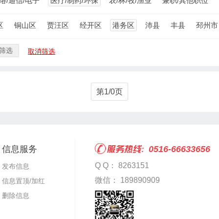
络/通信/电子
医疗/制药/环保
农/林/牧/渔业
兼职/其他职位
区
铜山区
贾汪区
经开区
港务区
沛县
丰县
邳州市
筛选
取消筛选
第1/0页
信息服务
0516-66633656
Q Q： 8263151
发布信息
微信： 189890909
信息置顶/加红
删除信息