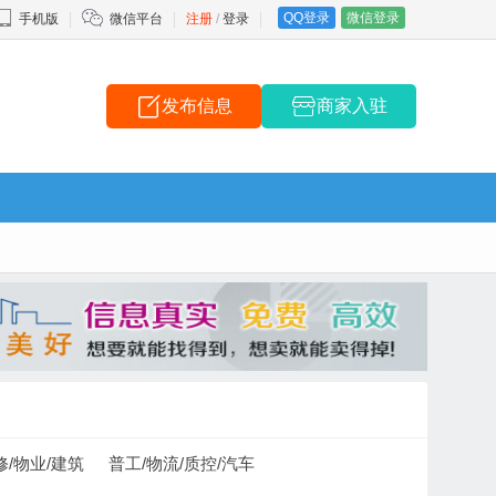
QQ登录
微信登录
手机版
微信平台
注册
/
登录
发布信息
商家入驻
修/物业/建筑
普工/物流/质控/汽车